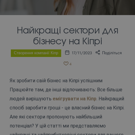
Найкращі сектори для
бізнесу на Кіпрі
Створення компанії Кіпр
17/11/2023
Поділіться
4
Як зробити свій бізнес на Кіпрі успішним
Працюйте там, де інші відпочивають: Все більше
людей вирішують
емігрувати на Кіпр
. Найкращий
спосіб заробити гроші - це власний бізнес на Кіпрі.
Але які сектори пропонують найбільший
потенціал? У цій статті ми представляємо
найкращі та найприбутковіші сектори для вашого